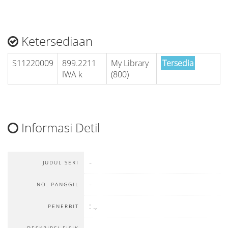
Ketersediaan
S11220009
899.2211
My Library
Tersedia
IWA k
(800)
Informasi Detil
-
JUDUL SERI
-
NO. PANGGIL
:
.,
PENERBIT