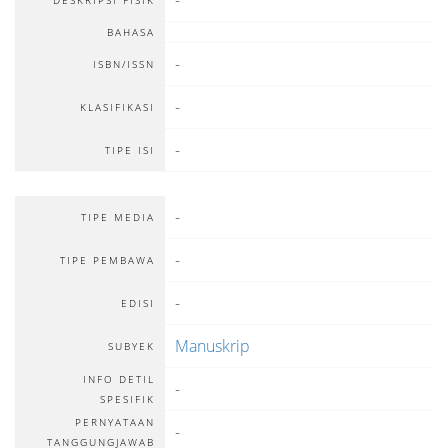
-
DESKRIPSI FISIK
BAHASA
-
ISBN/ISSN
-
KLASIFIKASI
-
TIPE ISI
-
TIPE MEDIA
-
TIPE PEMBAWA
-
EDISI
Manuskrip
SUBYEK
INFO DETIL
-
SPESIFIK
PERNYATAAN
-
TANGGUNGJAWAB