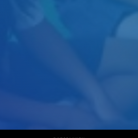
Judul
Pengarang
Subyek
ISBN/ISSN
Tipe Koleksi
Lokasi
GMD