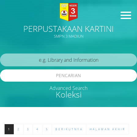
PERPUSTAKAAN KARTINI
SMPN 3 MADIUN
PENCARIAN
Advanced Search
Koleksi
1
2
3
4
5
BERIKUTNYA
HALAMAN AKHIR