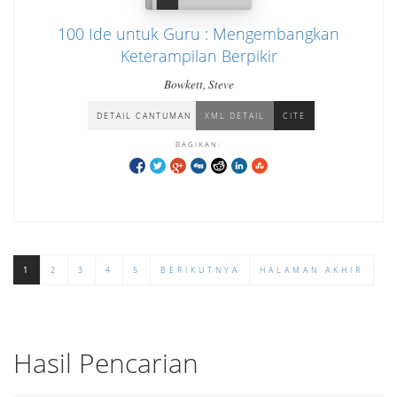
100 Ide untuk Guru : Mengembangkan
Keterampilan Berpikir
Bowkett, Steve
DETAIL CANTUMAN
XML DETAIL
CITE
BAGIKAN:
1
2
3
4
5
BERIKUTNYA
HALAMAN AKHIR
Hasil Pencarian